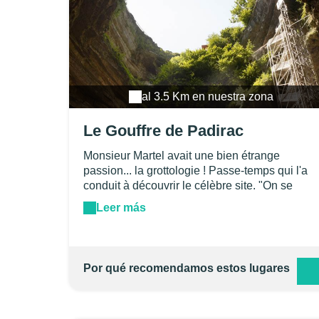
al 3.5 Km en nuestra zona
Le Gouffre de Padirac
Monsieur Martel avait une bien étrange
passion... la grottologie ! Passe-temps qui l'a
conduit à découvrir le célèbre site. "On se
croirait au fond d'un télescope ayant pour
Leer más
objectif un morceau de ciel bleu" s'est-il
exclamé, en ce jour de juillet 1889 alors qu'il
vient de mettre le pied au fond du gouffre de
Padirac. Situé sous les Causses du Quercy
Por qué recomendamos estos lugares
dans le département du Lot , le site est un
bijou de géologie, visité tous les ans, par des
millions de touristes et de spéléologues en