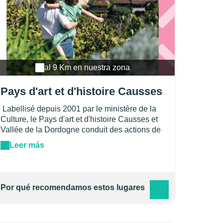
al 9 Km en nuestra zona
Pays d'art et d'histoire Causses
et Vallée de la Dordogne
Labellisé depuis 2001 par le ministère de la
Culture, le Pays d'art et d'histoire Causses et
Vallée de la Dordogne conduit des actions de
préservation et de valorisation du patrimoine
Leer más
du territoire. Sur les 77 communes du nord du
Lot, son équipe de guides conférenciers vous
propose toute l'année des animations (visites
guidées, expositions, ateliers...) pour que les
Por qué recomendamos estos lugares
habitants, le jeune public et les touristes
découvrent la richesse de ce patrimoine
exceptionnel.