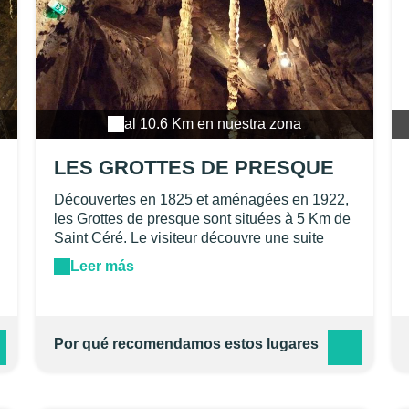
al 10.6 Km en nuestra zona
LES GROTTES DE PRESQUE
Découvertes en 1825 et aménagées en 1922,
les Grottes de presque sont situées à 5 Km de
Saint Céré. Le visiteur découvre une suite
ininterrompue de concrétions de toutes formes
Leer más
et de teintes variées. Outre ses concrétions,
les Grottes de Presque offrent au regard de
nombreux piliers stalagmitiques de 8 à 10
mètres de haut, certains d'une grande finesse
Por qué recomendamos estos lugares
comme les "Cierges". Des spectacles plus
grandioses peuvent être offerts aux touristes,
mais il est rare de trouver plus gracieux et plus