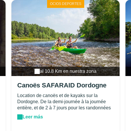
évocateur.
OCIOS DEPORTES
al 10.8 Km en nuestra zona
Canoës SAFARAID Dordogne
Location de canoës et de kayaks sur la
Dordogne. De la demi-journée à la journée
entière, et de 2 à 7 jours pour les randonnées
itinérantes.Parcours de 120km au total,
Leer más
d'Argentat en Corrèze jusqu'à Beynac en
Dordogne, en passant par les magnifiques