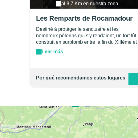
al 8.7 Km en nuestra zona
Les Remparts de Rocamadour
Destiné à protéger le sanctuaire et les
nombreux pèlerins qui s'y rendaient, un fort fût
construit en surplomb entre la fin du XIIIème et
le début du XIVème siècle. Il est encore
Leer más
aujourd'hui possible d'en visiter les remparts.
La vue de ce site est tout simplement
époustouflante.
Por qué recomendamos estos lugares