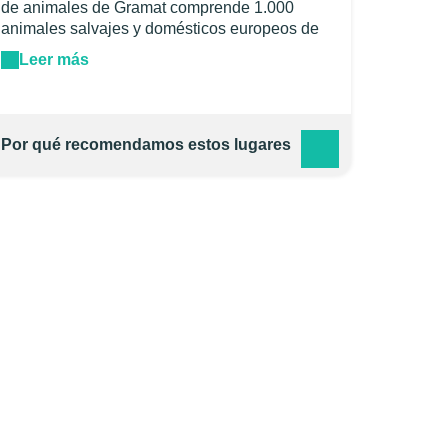
de animales de Gramat comprende 1.000
animales salvajes y domésticos europeos de
150 especies diferentes. En un entorno natural
Leer más
icónica del Quercy, el Parque de animales de
Gramat ofrece un paseo durante 3 horas que
combina enfoque educativo y cultural a la vez
de ser un lugar para el descanso familiar.
Por qué recomendamos estos lugares
Inaugurado en 1979, el parque de animales
sorprende cada año 90.000 visitantes. Se
puede observar lobos, osos, linces, nutrias,
bisontes, ciervos muchos ... y un invernadero
de las razas domésticas cada vez más raras.