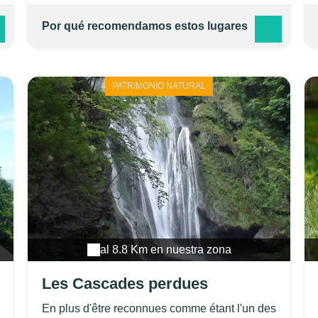
paysages et villages du Lot. Membre du
Groupement "Canoë France" et de la
Por qué recomendamos estos lugares
FNPLCK.
PATRIMONIO NATURAL
al 8.8 Km en nuestra zona
Les Cascades perdues
En plus d'être reconnues comme étant l'un des