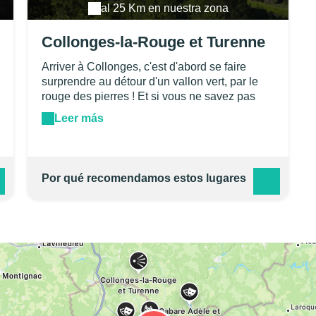
al 25 Km en nuestra zona
Collonges-la-Rouge et Turenne
Arriver à Collonges, c'est d'abord se faire
surprendre au détour d'un vallon vert, par le
rouge des pierres ! Et si vous ne savez pas
que le rouge est la complémentaire du vert,
Leer más
vous en aurez toute la plaisante perception en
découvrant ces maisons de grès rouges sous
les feuillages des glycines et des
chèvrefeuilles…Un très beau village vraiment
Por qué recomendamos estos lugares
rouge dans l'écrin vert des châtaigniers et des
vignes ! Cette étonnante couleur est liée à une
oxydation par le fer du grès entre Brive et
Meyssac. Collonges s'est formé autour d'un
prieuré qui fut intégré dans le prospère
Vicomté de Turenne, où la communauté s'est
développée autour des pèlerins de
Compostelle. Levons le nez rue Barrière et
imaginons la richesse de ce bourg en