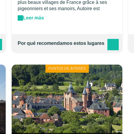
plus beaux villages de France grâce à ses
pigeonniers et ses manoirs, Autoire est
célèbre pour ses cascades. Enfouies dans la
Leer más
forêt environnante, les cascades de 30 mètres
de haut se découvrent en suivant un chemin
pentu.
Por qué recomendamos estos lugares
PUNTOS DE INTERÉS