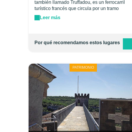
también llamado Truffadou, es un ferrocarril
turístico francés que circula por un tramo
restante de la línea que antiguamente unía
Leer más
Martel con Saint-Denis-près-Martel en el
departamento de Lot, con Burdeos y Aurillac. A
bordo de un tren de vapor o diésel, escápese
para un viaje de 1 hora a lo largo del
Por qué recomendamos estos lugares
acantilado, descubriendo los paisajes del
valle del Dordoña y la rica historia de esta
línea ferroviaria construida en 1889.
PATRIMONIO