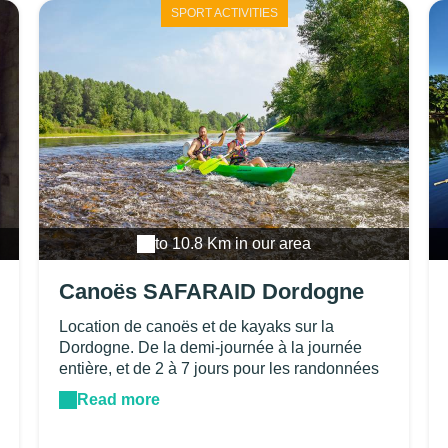
SPORT ACTIVITIES
to 10.8 Km in our area
Canoës SAFARAID Dordogne
Location de canoës et de kayaks sur la
Dordogne. De la demi-journée à la journée
entière, et de 2 à 7 jours pour les randonnées
itinérantes.Parcours de 120km au total,
Read more
d'Argentat en Corrèze jusqu'à Beynac en
Dordogne, en passant par les magnifiques