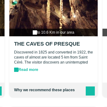
to 10.6 Km in our area
THE CAVES OF PRESQUE
Discovered in 1825 and converted in 1922, the
caves of almost are located 5 km from Saint
Céré. The visitor discovers an uninterrupted
succession of concretions of all shapes and
Read more
colors. In addition to its concretions, the Caves
of Almost offer with regard to numerous
stalagmitic pillars from 8 to 10 meters high,
some of a great delicacy like the "Cierges".
Why we recommend these places
More grandiose shows may be offered to
tourists, but it is rare to find more gracious and
evocative.