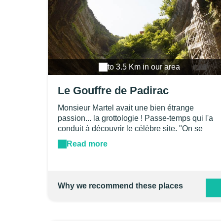
to 3.5 Km in our area
Le Gouffre de Padirac
Monsieur Martel avait une bien étrange
passion... la grottologie ! Passe-temps qui l'a
conduit à découvrir le célèbre site. "On se
croirait au fond d'un télescope ayant pour
Read more
objectif un morceau de ciel bleu" s'est-il
exclamé, en ce jour de juillet 1889 alors qu'il
vient de mettre le pied au fond du gouffre de
Padirac. Situé sous les Causses du Quercy
Why we recommend these places
dans le département du Lot , le site est un
bijou de géologie, visité tous les ans, par des
millions de touristes et de spéléologues en