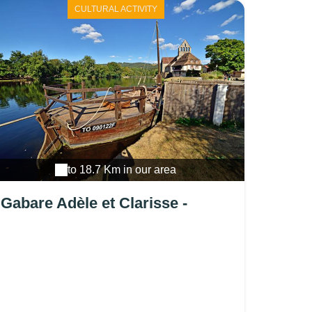
CULTURAL ACTIVITY
to 18.7 Km in our area
Gabare Adèle et Clarisse -
Beaulieu sur Dordogne