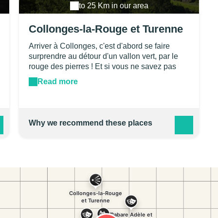
to 25 Km in our area
Collonges-la-Rouge et Turenne
Arriver à Collonges, c'est d'abord se faire
surprendre au détour d'un vallon vert, par le
rouge des pierres ! Et si vous ne savez pas
que le rouge est la complémentaire du vert,
Read more
vous en aurez toute la plaisante perception en
découvrant ces maisons de grès rouges sous
les feuillages des glycines et des
chèvrefeuilles…Un très beau village vraiment
Why we recommend these places
rouge dans l'écrin vert des châtaigniers et des
vignes ! Cette étonnante couleur est liée à une
oxydation par le fer du grès entre Brive et
Meyssac. Collonges s'est formé autour d'un
prieuré qui fut intégré dans le prospère
Vicomté de Turenne, où la communauté s'est
développée autour des pèlerins de
Compostelle. Levons le nez rue Barrière et
imaginons la richesse de ce bourg en