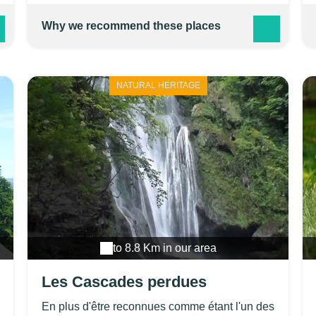
paysages et villages du Lot. Membre du
Groupement "Canoë France" et de la
Why we recommend these places
FNPLCK.
NATURAL HERITAGE
to 8.8 Km in our area
Les Cascades perdues
En plus d'être reconnues comme étant l'un des