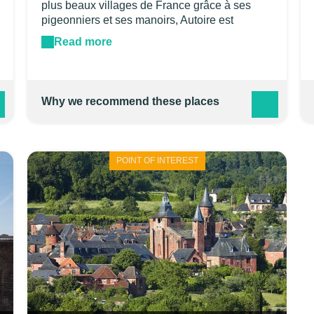
plus beaux villages de France grâce à ses
pigeonniers et ses manoirs, Autoire est
célèbre pour ses cascades. Enfouies dans la
Read more
forêt environnante, les cascades de 30 mètres
de haut se découvrent en suivant un chemin
pentu.
Why we recommend these places
POINT OF INTEREST