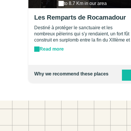
to 8.7 Km in our area
Les Remparts de Rocamadour
Destiné à protéger le sanctuaire et les
nombreux pèlerins qui s'y rendaient, un fort fût
construit en surplomb entre la fin du XIIIème et
le début du XIVème siècle. Il est encore
Read more
aujourd'hui possible d'en visiter les remparts.
La vue de ce site est tout simplement
époustouflante.
Why we recommend these places