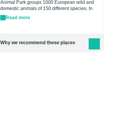
Animal Park groups 1000 European wild and
domestic animals of 150 different species. In
an emblematic natural environment of the
Read more
Causses du Quercy, the Parc Animalier de
Gramat offers a walk of 3 hours that combines
educational and cultural approach while being
a place of family relaxation. Open to the public
Why we recommend these places
in 1979, the Animal Park amazes each year
90000 visitors. You will be able to see wolves,
bears, lynx, otters, bison, many cervids ... and
a conservatory of domestic breeds
increasingly rare. Ticket valid for 1 year from
the date of purchase.