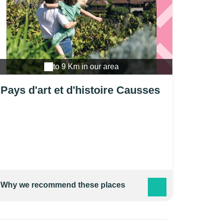
to 9 Km in our area
Pays d'art et d'histoire Causses
et Vallée de la Dordogne
Why we recommend these places