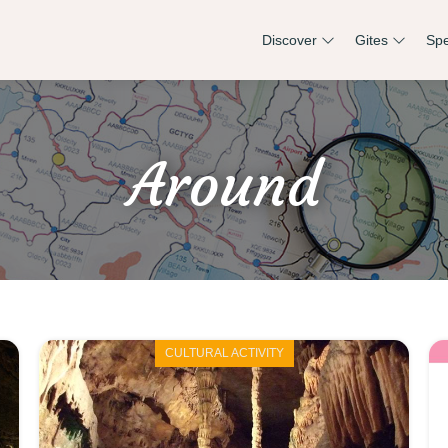
Discover
Gites
Spe
Around
CULTURAL ACTIVITY